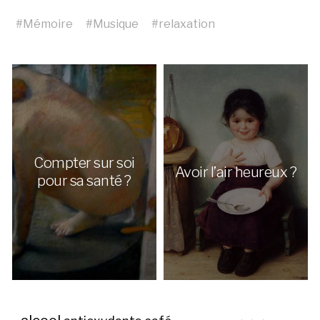
#
Mémoire
#
Musique
#
relaxation
Compter sur soi
Avoir l’air heureux ?
pour sa santé ?