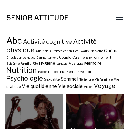
SENIOR ATTITUDE
Abc
Activité
Activité cognitive
physique
Cinéma
Audition
Automédication
Beaux-arts
Bien-être
Couple
Cuisine
Environnement
Circulation veineuse
Comportement
Hygiène
Mémoire
Musique
Epidémie
Famille
Fête
Langue
Nutrition
People
Philosophie
Poésie
Prévention
Psychologie
Sommeil
Sexualité
Vie
Téléphone
Vie familiale
Voyage
Vie quotidienne
Vie sociale
pratique
Vision