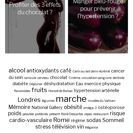
Manger bleu-rouge
Profiter des 3 effets
pour prévenir
du chocolat ?
l’hypertension ?
alcool
antioxydants
café
cancer
Calin au lait demi-écrémé
du sein
chocolat
canicule
cerveau
Cinéma
circulation sanguine
dentiste
diabète
déshydratation
Eau
exercice physique
Déjeuner
fruits
hypertension artérielle
flavonoïdes
Honoré de Balzac
marche
Londres
légumes
musées du Vatican
Mémoire
obésité
National Gallery
ostéoporose
oméga-3
poids
risque
possible
protéines
présent
René Descartes
repas
restaurant
Rome
cardio-vasculaire
sodas
Sommeil
régime
stress
télévision
vin
élégance