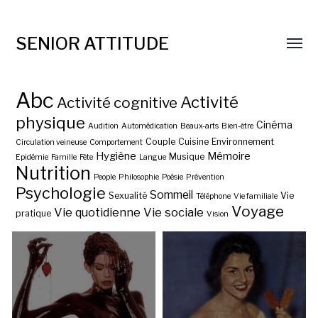
SENIOR ATTITUDE
Abc
Activité
Activité cognitive
physique
Cinéma
Audition
Automédication
Beaux-arts
Bien-être
Couple
Cuisine
Environnement
Circulation veineuse
Comportement
Hygiène
Mémoire
Musique
Epidémie
Famille
Fête
Langue
Nutrition
People
Philosophie
Poésie
Prévention
Psychologie
Sommeil
Sexualité
Vie
Téléphone
Vie familiale
Voyage
Vie quotidienne
Vie sociale
pratique
Vision