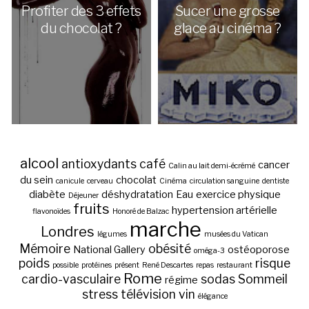
Profiter des 3 effets
Sucer une grosse
du chocolat ?
glace au cinéma ?
alcool
antioxydants
café
cancer
Calin au lait demi-écrémé
du sein
chocolat
canicule
cerveau
Cinéma
circulation sanguine
dentiste
diabète
déshydratation
Eau
exercice physique
Déjeuner
fruits
hypertension artérielle
flavonoïdes
Honoré de Balzac
marche
Londres
légumes
musées du Vatican
Mémoire
obésité
National Gallery
ostéoporose
oméga-3
poids
risque
possible
protéines
présent
René Descartes
repas
restaurant
Rome
cardio-vasculaire
sodas
Sommeil
régime
stress
télévision
vin
élégance