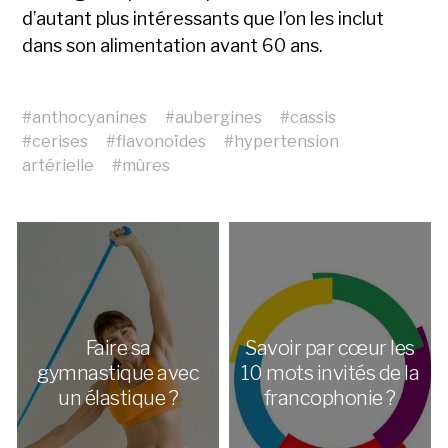
d’autant plus intéressants que l’on les inclut
dans son alimentation avant 60 ans.
#
anthocyanines
#
aubergines
#
cassis
#
cerises
#
flavonoïdes
#
hypertension
artérielle
#
mûres
Faire sa
Savoir par cœur les
gymnastique avec
10 mots invités de la
un élastique ?
francophonie ?