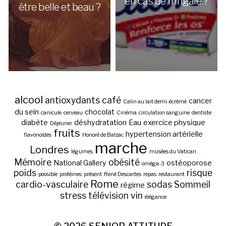
en cas de fringale ?
être belle et beau ?
alcool
antioxydants
café
cancer
Calin au lait demi-écrémé
du sein
chocolat
canicule
cerveau
Cinéma
circulation sanguine
dentiste
diabète
déshydratation
Eau
exercice physique
Déjeuner
fruits
hypertension artérielle
flavonoïdes
Honoré de Balzac
marche
Londres
légumes
musées du Vatican
Mémoire
obésité
National Gallery
ostéoporose
oméga-3
poids
risque
possible
protéines
présent
René Descartes
repas
restaurant
Rome
cardio-vasculaire
sodas
Sommeil
régime
stress
télévision
vin
élégance