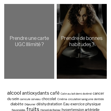
Prendre une carte
Prendre de bonnes
UGC Illimité ?
habitudes ?
alcool
antioxydants
café
cancer
Calin au lait demi-écrémé
du sein
chocolat
canicule
cerveau
Cinéma
circulation sanguine
dentiste
diabète
déshydratation
Eau
exercice physique
Déjeuner
fruits
hypertension artérielle
flavonoïdes
Honoré de Balzac