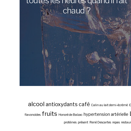
toutes les heures quand il fait
chaud ?
alcool
antioxydants
café
c
Calin au lait demi-écrémé
fruits
hypertension artérielle
flavonoïdes
Honoré de Balzac
protéines
présent
René Descartes
repas
restau