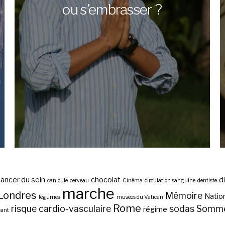
ou s’embrasser ?
ancer du sein
chocolat
d
canicule
cerveau
Cinéma
circulation sanguine
dentiste
marche
Londres
Mémoire
Nation
légumes
musées du Vatican
Rome
risque cardio-vasculaire
sodas
Somme
régime
rant