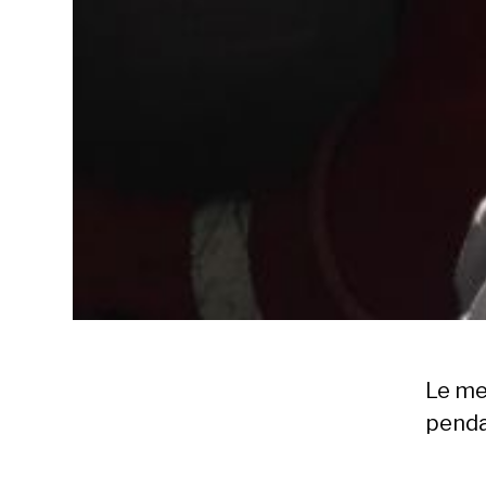
Le me
penda