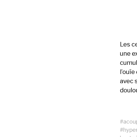
Les ce
une ex
cumul
l’ouïe
avec 
doulo
#
acou
#
hype