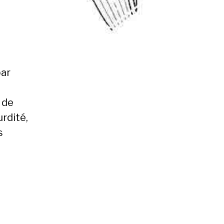
par
 de
urdité,
s