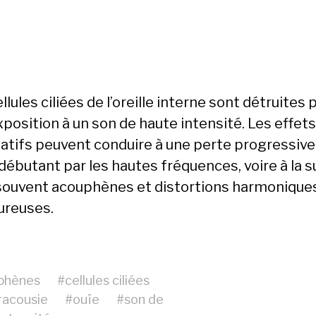
llules ciliées de l’oreille interne sont détruites 
position à un son de haute intensité. Les effets
atifs peuvent conduire à une perte progressive
 débutant par les hautes fréquences, voire à la s
souvent acouphènes et distortions harmonique
ureuses.
phènes
#
cellules ciliées
racousie
#
ouïe
#
son de