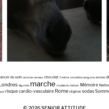
ancer du sein
chocolat
d
canicule
cerveau
Cinéma
circulation sanguine
dentiste
marche
Londres
Mémoire
Nation
légumes
musées du Vatican
Rome
risque cardio-vasculaire
sodas
Somme
régime
rant
© 2026
SENIOR ATTITUDE