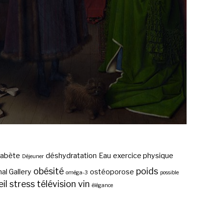
iabète
déshydratation
Eau
exercice physique
Déjeuner
obésité
poids
al Gallery
ostéoporose
oméga-3
possible
il
stress
télévision
vin
élégance