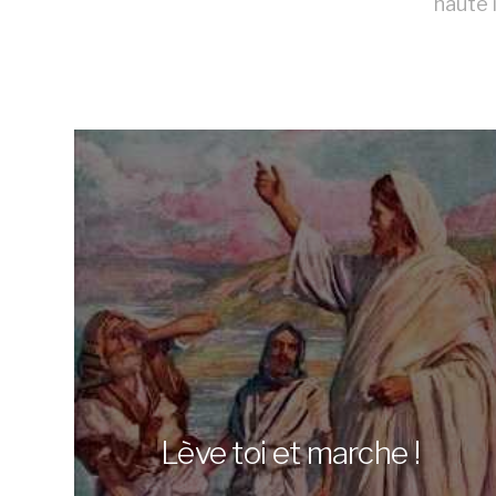
haute 
Lève toi et marche !