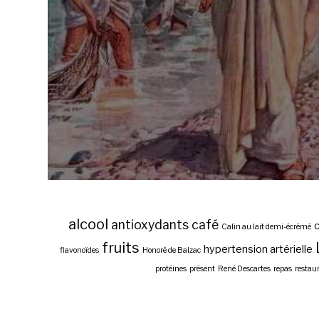
alcool
antioxydants
café
c
Calin au lait demi-écrémé
fruits
hypertension artérielle
flavonoïdes
Honoré de Balzac
protéines
présent
René Descartes
repas
restau