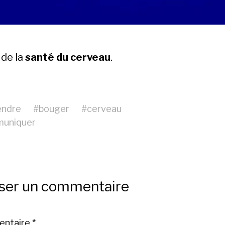
 de la
santé du cerveau
.
endre
#
bouger
#
cerveau
uniquer
sser un commentaire
ntaire
*