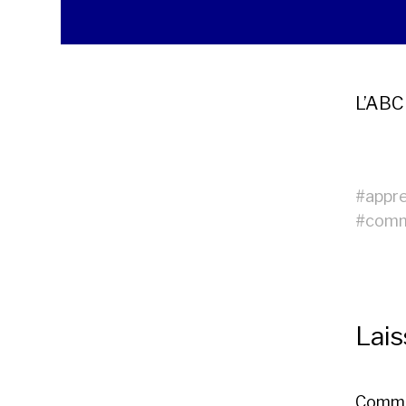
L’ABC
#
appr
#
comm
Lai
Comme