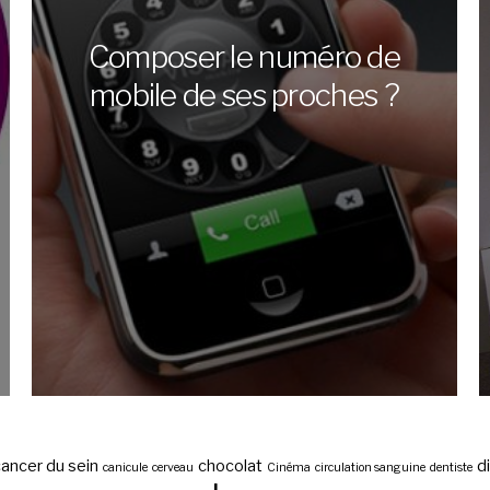
Composer le numéro de
mobile de ses proches ?
ancer du sein
chocolat
d
canicule
cerveau
Cinéma
circulation sanguine
dentiste