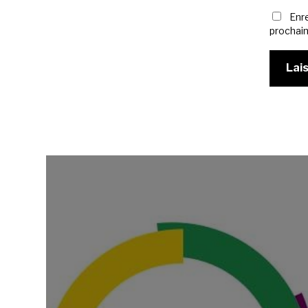
Enr
prochai