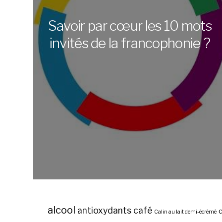
Savoir par cœur les 10 mots
invités de la francophonie ?
alcool
antioxydants
café
c
Calin au lait demi-écrémé