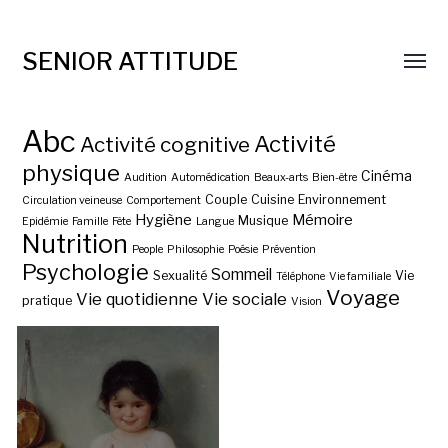
SENIOR ATTITUDE
Abc
Activité
Activité cognitive
physique
Cinéma
Audition
Automédication
Beaux-arts
Bien-être
Couple
Cuisine
Environnement
Circulation veineuse
Comportement
Hygiène
Mémoire
Musique
Epidémie
Famille
Fête
Langue
Nutrition
People
Philosophie
Poésie
Prévention
Psychologie
Sommeil
Sexualité
Vie
Téléphone
Vie familiale
Voyage
Vie quotidienne
Vie sociale
pratique
Vision