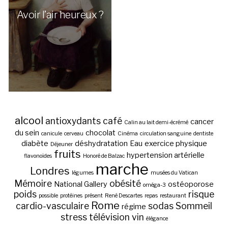
Avoir l’air heureux ?
alcool
antioxydants
café
cancer
Calin au lait demi-écrémé
du sein
chocolat
canicule
cerveau
Cinéma
circulation sanguine
dentiste
diabète
déshydratation
Eau
exercice physique
Déjeuner
fruits
hypertension artérielle
flavonoïdes
Honoré de Balzac
marche
Londres
légumes
musées du Vatican
Mémoire
obésité
National Gallery
ostéoporose
oméga-3
poids
risque
possible
protéines
présent
René Descartes
repas
restaurant
Rome
cardio-vasculaire
sodas
Sommeil
régime
stress
télévision
vin
élégance