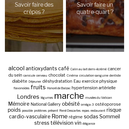
Savoir faire des
Savoir faire un
crêpes ?
quatre-quart ?
alcool
antioxydants
café
cancer
Calin au lait demi-écrémé
du sein
chocolat
canicule
cerveau
Cinéma
circulation sanguine
dentiste
diabète
déshydratation
Eau
exercice physique
Déjeuner
fruits
hypertension artérielle
flavonoïdes
Honoré de Balzac
marche
Londres
légumes
musées du Vatican
Mémoire
obésité
National Gallery
ostéoporose
oméga-3
poids
risque
possible
protéines
présent
René Descartes
repas
restaurant
Rome
cardio-vasculaire
sodas
Sommeil
régime
stress
télévision
vin
élégance