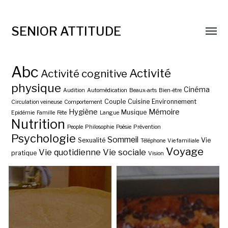
SENIOR ATTITUDE
Abc
Activité
Activité cognitive
physique
Cinéma
Audition
Automédication
Beaux-arts
Bien-être
Couple
Cuisine
Environnement
Circulation veineuse
Comportement
Hygiène
Mémoire
Musique
Epidémie
Famille
Fête
Langue
Nutrition
People
Philosophie
Poésie
Prévention
Psychologie
Sommeil
Sexualité
Vie
Téléphone
Vie familiale
Voyage
Vie quotidienne
Vie sociale
pratique
Vision