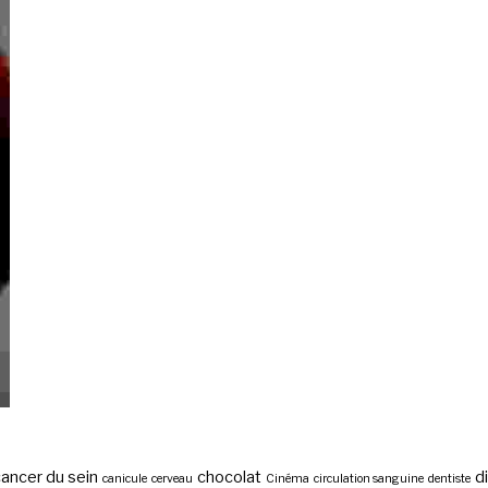
ancer du sein
chocolat
d
canicule
cerveau
Cinéma
circulation sanguine
dentiste