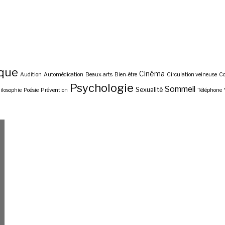
ique
Cinéma
Audition
Automédication
Beaux-arts
Bien-être
Circulation veineuse
C
Psychologie
Sommeil
Sexualité
ilosophie
Poésie
Prévention
Téléphone