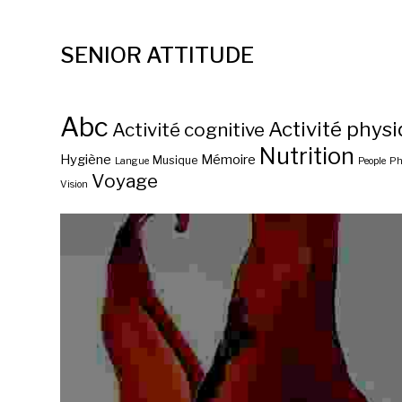
SENIOR ATTITUDE
Abc
Activité phys
Activité cognitive
Nutrition
Hygiène
Mémoire
Musique
Langue
People
Ph
Voyage
Vision