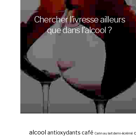
Chercher l’ivresse ailleurs
que dans l’alcool ?
alcool
antioxydants
café
c
Calin au lait demi-écrémé