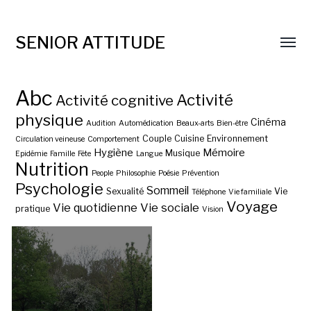
SENIOR ATTITUDE
Abc
Activité
Activité cognitive
physique
Cinéma
Audition
Automédication
Beaux-arts
Bien-être
Couple
Cuisine
Environnement
Circulation veineuse
Comportement
Hygiène
Mémoire
Musique
Epidémie
Famille
Fête
Langue
Nutrition
People
Philosophie
Poésie
Prévention
Psychologie
Sommeil
Sexualité
Vie
Téléphone
Vie familiale
Voyage
Vie quotidienne
Vie sociale
pratique
Vision