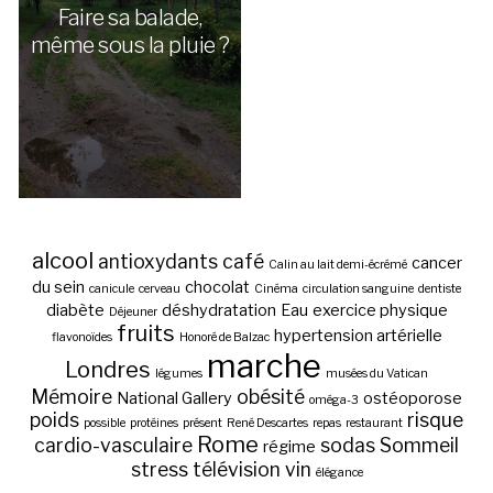
Faire sa balade,
même sous la pluie ?
alcool
antioxydants
café
cancer
Calin au lait demi-écrémé
du sein
chocolat
canicule
cerveau
Cinéma
circulation sanguine
dentiste
diabète
déshydratation
Eau
exercice physique
Déjeuner
fruits
hypertension artérielle
flavonoïdes
Honoré de Balzac
marche
Londres
légumes
musées du Vatican
Mémoire
obésité
National Gallery
ostéoporose
oméga-3
poids
risque
possible
protéines
présent
René Descartes
repas
restaurant
Rome
cardio-vasculaire
sodas
Sommeil
régime
stress
télévision
vin
élégance