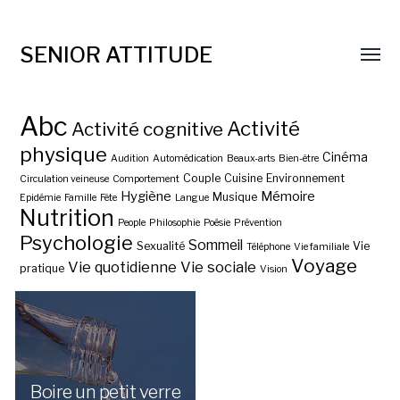
SENIOR ATTITUDE
Abc
Activité
Activité cognitive
physique
Cinéma
Audition
Automédication
Beaux-arts
Bien-être
Couple
Cuisine
Environnement
Circulation veineuse
Comportement
Hygiène
Mémoire
Musique
Epidémie
Famille
Fête
Langue
Nutrition
People
Philosophie
Poésie
Prévention
Psychologie
Sommeil
Sexualité
Vie
Téléphone
Vie familiale
Voyage
Vie quotidienne
Vie sociale
pratique
Vision
Boire un petit verre