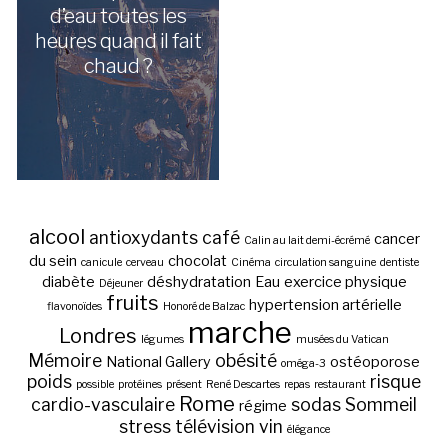
d’eau toutes les
heures quand il fait
chaud ?
alcool
antioxydants
café
cancer
Calin au lait demi-écrémé
du sein
chocolat
canicule
cerveau
Cinéma
circulation sanguine
dentiste
diabète
déshydratation
Eau
exercice physique
Déjeuner
fruits
hypertension artérielle
flavonoïdes
Honoré de Balzac
marche
Londres
légumes
musées du Vatican
Mémoire
obésité
National Gallery
ostéoporose
oméga-3
poids
risque
possible
protéines
présent
René Descartes
repas
restaurant
Rome
cardio-vasculaire
sodas
Sommeil
régime
stress
télévision
vin
élégance