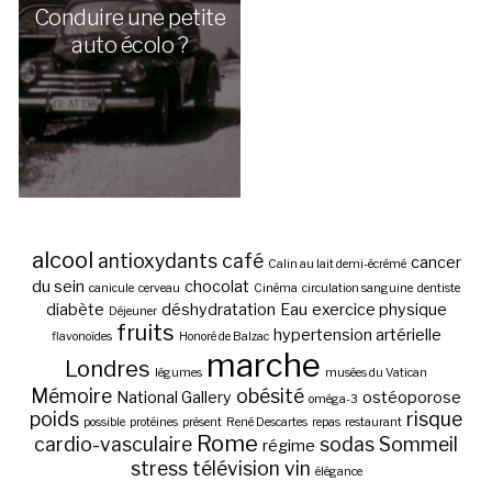
Conduire une petite
auto écolo ?
alcool
antioxydants
café
cancer
Calin au lait demi-écrémé
du sein
chocolat
canicule
cerveau
Cinéma
circulation sanguine
dentiste
diabète
déshydratation
Eau
exercice physique
Déjeuner
fruits
hypertension artérielle
flavonoïdes
Honoré de Balzac
marche
Londres
légumes
musées du Vatican
Mémoire
obésité
National Gallery
ostéoporose
oméga-3
poids
risque
possible
protéines
présent
René Descartes
repas
restaurant
Rome
cardio-vasculaire
sodas
Sommeil
régime
stress
télévision
vin
élégance