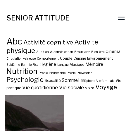
SENIOR ATTITUDE
Abc
Activité
Activité cognitive
physique
Cinéma
Audition
Automédication
Beaux-arts
Bien-être
Couple
Cuisine
Environnement
Circulation veineuse
Comportement
Hygiène
Mémoire
Musique
Epidémie
Famille
Fête
Langue
Nutrition
People
Philosophie
Poésie
Prévention
Psychologie
Sommeil
Sexualité
Vie
Téléphone
Vie familiale
Voyage
Vie quotidienne
Vie sociale
pratique
Vision