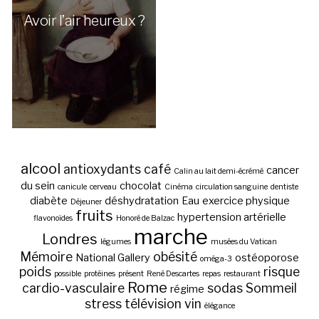
Avoir l’air heureux ?
alcool
antioxydants
café
cancer
Calin au lait demi-écrémé
du sein
chocolat
canicule
cerveau
Cinéma
circulation sanguine
dentiste
diabète
déshydratation
Eau
exercice physique
Déjeuner
fruits
hypertension artérielle
flavonoïdes
Honoré de Balzac
marche
Londres
légumes
musées du Vatican
Mémoire
obésité
National Gallery
ostéoporose
oméga-3
poids
risque
possible
protéines
présent
René Descartes
repas
restaurant
Rome
cardio-vasculaire
sodas
Sommeil
régime
stress
télévision
vin
élégance