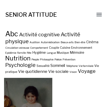
SENIOR ATTITUDE
Abc
Activité
Activité cognitive
physique
Cinéma
Audition
Automédication
Beaux-arts
Bien-être
Couple
Cuisine
Environnement
Circulation veineuse
Comportement
Hygiène
Mémoire
Musique
Epidémie
Famille
Fête
Langue
Nutrition
People
Philosophie
Poésie
Prévention
Psychologie
Sommeil
Sexualité
Vie
Téléphone
Vie familiale
Voyage
Vie quotidienne
Vie sociale
pratique
Vision