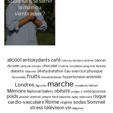
Saluer sans se serrer
la main ou
s’embrasser ?
alcool
antioxydants
café
cancer
Calin au lait demi-écrémé
du sein
chocolat
canicule
cerveau
Cinéma
circulation sanguine
dentiste
diabète
déshydratation
Eau
exercice physique
Déjeuner
fruits
hypertension artérielle
flavonoïdes
Honoré de Balzac
marche
Londres
légumes
musées du Vatican
Mémoire
obésité
National Gallery
ostéoporose
oméga-3
poids
risque
possible
protéines
présent
René Descartes
repas
restaurant
Rome
cardio-vasculaire
sodas
Sommeil
régime
stress
télévision
vin
élégance