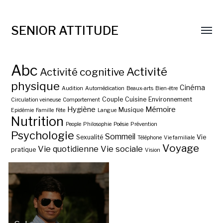
SENIOR ATTITUDE
Abc
Activité
Activité cognitive
physique
Cinéma
Audition
Automédication
Beaux-arts
Bien-être
Couple
Cuisine
Environnement
Circulation veineuse
Comportement
Hygiène
Mémoire
Musique
Epidémie
Famille
Fête
Langue
Nutrition
People
Philosophie
Poésie
Prévention
Psychologie
Sommeil
Sexualité
Vie
Téléphone
Vie familiale
Voyage
Vie quotidienne
Vie sociale
pratique
Vision