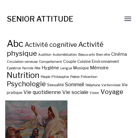
SENIOR ATTITUDE
Abc
Activité
Activité cognitive
physique
Cinéma
Audition
Automédication
Beaux-arts
Bien-être
Couple
Cuisine
Environnement
Circulation veineuse
Comportement
Hygiène
Mémoire
Musique
Epidémie
Famille
Fête
Langue
Nutrition
People
Philosophie
Poésie
Prévention
Psychologie
Sommeil
Sexualité
Vie
Téléphone
Vie familiale
Voyage
Vie quotidienne
Vie sociale
pratique
Vision