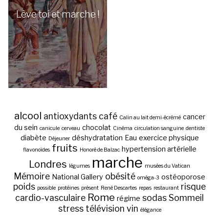
Lève toi et marche !
alcool
antioxydants
café
cancer
Calin au lait demi-écrémé
du sein
chocolat
canicule
cerveau
Cinéma
circulation sanguine
dentiste
diabète
déshydratation
Eau
exercice physique
Déjeuner
fruits
hypertension artérielle
flavonoïdes
Honoré de Balzac
marche
Londres
légumes
musées du Vatican
Mémoire
obésité
National Gallery
ostéoporose
oméga-3
poids
risque
possible
protéines
présent
René Descartes
repas
restaurant
Rome
cardio-vasculaire
sodas
Sommeil
régime
stress
télévision
vin
élégance