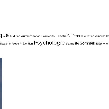
ique
Cinéma
Audition
Automédication
Beaux-arts
Bien-être
Circulation veineuse
C
Psychologie
Sommeil
Sexualité
ilosophie
Poésie
Prévention
Téléphone