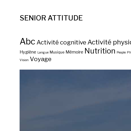
SENIOR ATTITUDE
Abc
Activité phys
Activité cognitive
Nutrition
Hygiène
Mémoire
Musique
Langue
People
Ph
Voyage
Vision