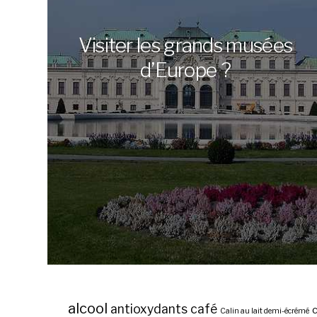
Visiter les grands musées
d’Europe ?
alcool
antioxydants
café
c
Calin au lait demi-écrémé