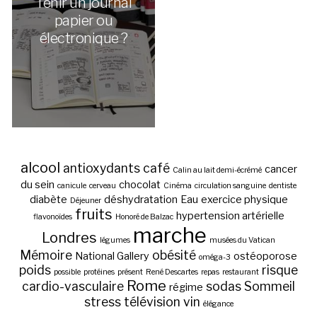
Tenir un journal
papier ou
électronique ?
alcool
antioxydants
café
cancer
Calin au lait demi-écrémé
du sein
chocolat
canicule
cerveau
Cinéma
circulation sanguine
dentiste
diabète
déshydratation
Eau
exercice physique
Déjeuner
fruits
hypertension artérielle
flavonoïdes
Honoré de Balzac
marche
Londres
légumes
musées du Vatican
Mémoire
obésité
National Gallery
ostéoporose
oméga-3
poids
risque
possible
protéines
présent
René Descartes
repas
restaurant
Rome
cardio-vasculaire
sodas
Sommeil
régime
stress
télévision
vin
élégance