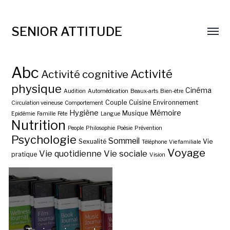
SENIOR ATTITUDE
Abc
Activité
Activité cognitive
physique
Cinéma
Audition
Automédication
Beaux-arts
Bien-être
Couple
Cuisine
Environnement
Circulation veineuse
Comportement
Hygiène
Mémoire
Musique
Epidémie
Famille
Fête
Langue
Nutrition
People
Philosophie
Poésie
Prévention
Psychologie
Sommeil
Sexualité
Vie
Téléphone
Vie familiale
Voyage
Vie quotidienne
Vie sociale
pratique
Vision