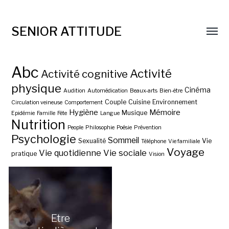
SENIOR ATTITUDE
Abc
Activité
Activité cognitive
physique
Cinéma
Audition
Automédication
Beaux-arts
Bien-être
Couple
Cuisine
Environnement
Circulation veineuse
Comportement
Hygiène
Mémoire
Musique
Epidémie
Famille
Fête
Langue
Nutrition
People
Philosophie
Poésie
Prévention
Psychologie
Sommeil
Sexualité
Vie
Téléphone
Vie familiale
Voyage
Vie quotidienne
Vie sociale
pratique
Vision
Etre