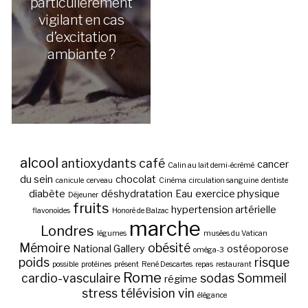
particulièrement
vigilant en cas
d’excitation
ambiante ?
alcool
antioxydants
café
cancer
Calin au lait demi-écrémé
du sein
chocolat
canicule
cerveau
Cinéma
circulation sanguine
dentiste
diabète
déshydratation
Eau
exercice physique
Déjeuner
fruits
hypertension artérielle
flavonoïdes
Honoré de Balzac
marche
Londres
légumes
musées du Vatican
Mémoire
obésité
National Gallery
ostéoporose
oméga-3
poids
risque
possible
protéines
présent
René Descartes
repas
restaurant
Rome
cardio-vasculaire
sodas
Sommeil
régime
stress
télévision
vin
élégance