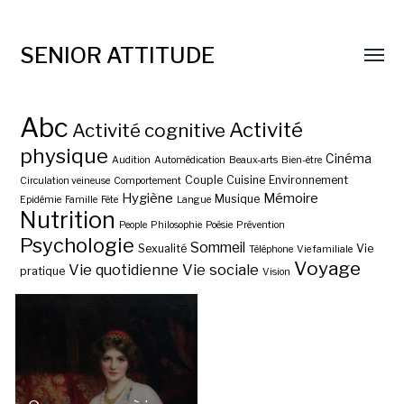
SENIOR ATTITUDE
Abc
Activité
Activité cognitive
physique
Cinéma
Audition
Automédication
Beaux-arts
Bien-être
Couple
Cuisine
Environnement
Circulation veineuse
Comportement
Hygiène
Mémoire
Musique
Epidémie
Famille
Fête
Langue
Nutrition
People
Philosophie
Poésie
Prévention
Psychologie
Sommeil
Sexualité
Vie
Téléphone
Vie familiale
Voyage
Vie quotidienne
Vie sociale
pratique
Vision