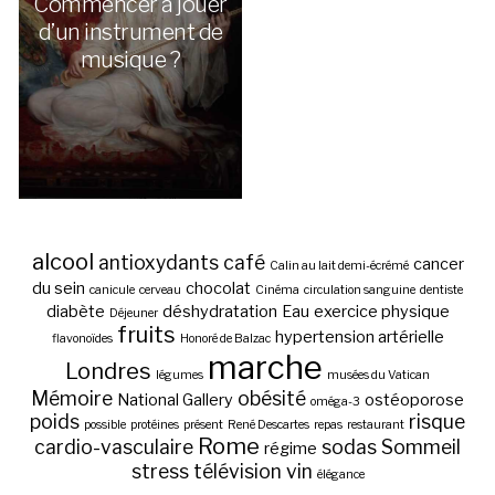
Commencer à jouer
d’un instrument de
musique ?
alcool
antioxydants
café
cancer
Calin au lait demi-écrémé
du sein
chocolat
canicule
cerveau
Cinéma
circulation sanguine
dentiste
diabète
déshydratation
Eau
exercice physique
Déjeuner
fruits
hypertension artérielle
flavonoïdes
Honoré de Balzac
marche
Londres
légumes
musées du Vatican
Mémoire
obésité
National Gallery
ostéoporose
oméga-3
poids
risque
possible
protéines
présent
René Descartes
repas
restaurant
Rome
cardio-vasculaire
sodas
Sommeil
régime
stress
télévision
vin
élégance