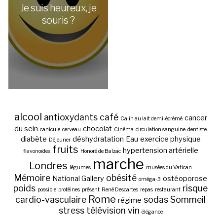
Je suis heureux, je
souris ?
alcool
antioxydants
café
cancer
Calin au lait demi-écrémé
du sein
chocolat
canicule
cerveau
Cinéma
circulation sanguine
dentiste
diabète
déshydratation
Eau
exercice physique
Déjeuner
fruits
hypertension artérielle
flavonoïdes
Honoré de Balzac
marche
Londres
légumes
musées du Vatican
Mémoire
obésité
National Gallery
ostéoporose
oméga-3
poids
risque
possible
protéines
présent
René Descartes
repas
restaurant
Rome
cardio-vasculaire
sodas
Sommeil
régime
stress
télévision
vin
élégance