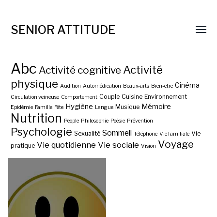
SENIOR ATTITUDE
Abc
Activité
Activité cognitive
physique
Cinéma
Audition
Automédication
Beaux-arts
Bien-être
Couple
Cuisine
Environnement
Circulation veineuse
Comportement
Hygiène
Mémoire
Musique
Epidémie
Famille
Fête
Langue
Nutrition
People
Philosophie
Poésie
Prévention
Psychologie
Sommeil
Sexualité
Vie
Téléphone
Vie familiale
Voyage
Vie quotidienne
Vie sociale
pratique
Vision