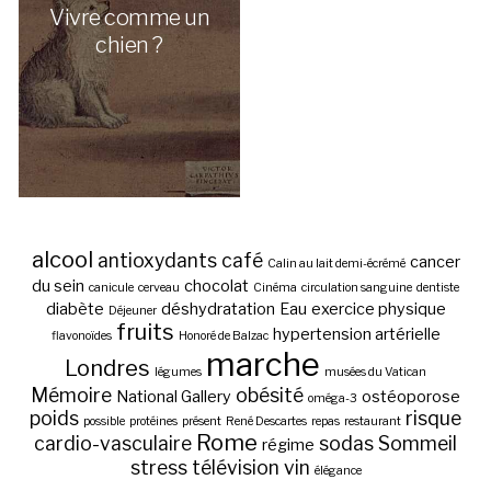
Vivre comme un
chien ?
alcool
antioxydants
café
cancer
Calin au lait demi-écrémé
du sein
chocolat
canicule
cerveau
Cinéma
circulation sanguine
dentiste
diabète
déshydratation
Eau
exercice physique
Déjeuner
fruits
hypertension artérielle
flavonoïdes
Honoré de Balzac
marche
Londres
légumes
musées du Vatican
Mémoire
obésité
National Gallery
ostéoporose
oméga-3
poids
risque
possible
protéines
présent
René Descartes
repas
restaurant
Rome
cardio-vasculaire
sodas
Sommeil
régime
stress
télévision
vin
élégance