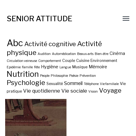
SENIOR ATTITUDE
Abc
Activité
Activité cognitive
physique
Cinéma
Audition
Automédication
Beaux-arts
Bien-être
Couple
Cuisine
Environnement
Circulation veineuse
Comportement
Hygiène
Mémoire
Musique
Epidémie
Famille
Fête
Langue
Nutrition
People
Philosophie
Poésie
Prévention
Psychologie
Sommeil
Sexualité
Vie
Téléphone
Vie familiale
Voyage
Vie quotidienne
Vie sociale
pratique
Vision