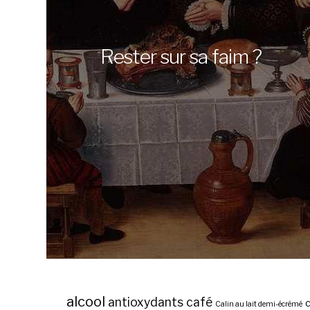
Rester sur sa faim ?
alcool
antioxydants
café
c
Calin au lait demi-écrémé