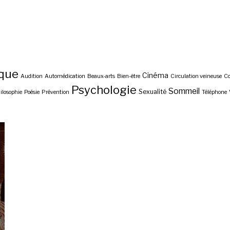
ique
Cinéma
Audition
Automédication
Beaux-arts
Bien-être
Circulation veineuse
C
Psychologie
Sommeil
Sexualité
ilosophie
Poésie
Prévention
Téléphone