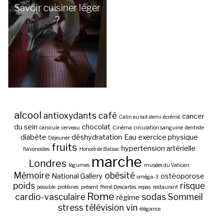
Savoir cuisiner léger
?
alcool
antioxydants
café
cancer
Calin au lait demi-écrémé
du sein
chocolat
canicule
cerveau
Cinéma
circulation sanguine
dentiste
diabète
déshydratation
Eau
exercice physique
Déjeuner
fruits
hypertension artérielle
flavonoïdes
Honoré de Balzac
marche
Londres
légumes
musées du Vatican
Mémoire
obésité
National Gallery
ostéoporose
oméga-3
poids
risque
possible
protéines
présent
René Descartes
repas
restaurant
Rome
cardio-vasculaire
sodas
Sommeil
régime
stress
télévision
vin
élégance