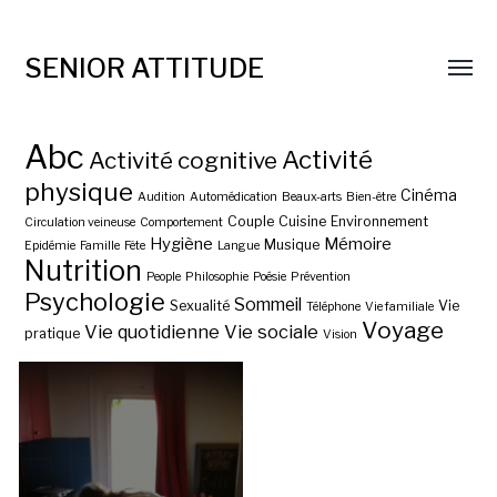
SENIOR ATTITUDE
Abc
Activité
Activité cognitive
physique
Cinéma
Audition
Automédication
Beaux-arts
Bien-être
Couple
Cuisine
Environnement
Circulation veineuse
Comportement
Hygiène
Mémoire
Musique
Epidémie
Famille
Fête
Langue
Nutrition
People
Philosophie
Poésie
Prévention
Psychologie
Sommeil
Sexualité
Vie
Téléphone
Vie familiale
Voyage
Vie quotidienne
Vie sociale
pratique
Vision