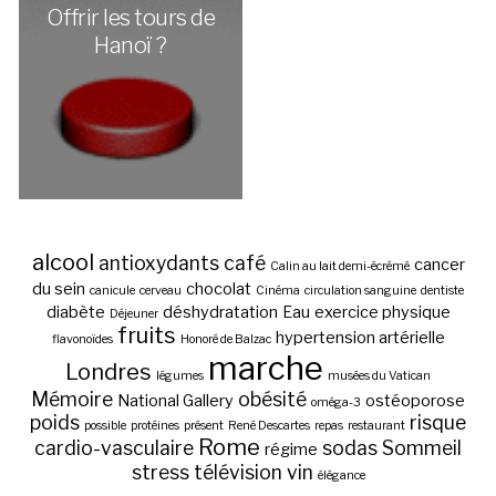
Offrir les tours de
Hanoï ?
alcool
antioxydants
café
cancer
Calin au lait demi-écrémé
du sein
chocolat
canicule
cerveau
Cinéma
circulation sanguine
dentiste
diabète
déshydratation
Eau
exercice physique
Déjeuner
fruits
hypertension artérielle
flavonoïdes
Honoré de Balzac
marche
Londres
légumes
musées du Vatican
Mémoire
obésité
National Gallery
ostéoporose
oméga-3
poids
risque
possible
protéines
présent
René Descartes
repas
restaurant
Rome
cardio-vasculaire
sodas
Sommeil
régime
stress
télévision
vin
élégance