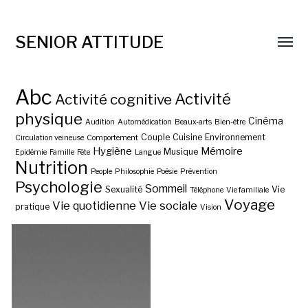
SENIOR ATTITUDE
Abc
Activité
Activité cognitive
physique
Cinéma
Audition
Automédication
Beaux-arts
Bien-être
Couple
Cuisine
Environnement
Circulation veineuse
Comportement
Hygiène
Mémoire
Musique
Epidémie
Famille
Fête
Langue
Nutrition
People
Philosophie
Poésie
Prévention
Psychologie
Sommeil
Sexualité
Vie
Téléphone
Vie familiale
Voyage
Vie quotidienne
Vie sociale
pratique
Vision