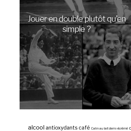
Jouer en double plutôt qu’en
simple ?
alcool
antioxydants
café
c
Calin au lait demi-écrémé