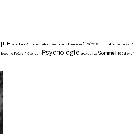
ique
Cinéma
Audition
Automédication
Beaux-arts
Bien-être
Circulation veineuse
C
Psychologie
Sommeil
Sexualité
ilosophie
Poésie
Prévention
Téléphone